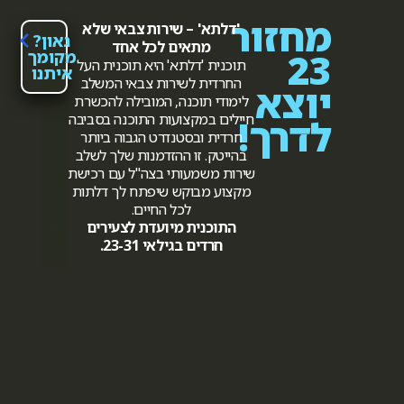
מחזור
'דלתא' – שירות צבאי שלא
גאון?
מתאים לכל אחד
23
מקומך
תוכנית 'דלתא' היא תוכנית העל
איתנו
החרדית לשירות צבאי המשלב
יוצא
לימודי תוכנה, המובילה להכשרת
חיילים במקצועות התוכנה בסביבה
לדרך!
חרדית ובסטנדרט הגבוה ביותר
בהייטק.
זו ההזדמנות שלך לשלב
שירות משמעותי בצה"ל עם רכישת
מקצוע מבוקש שיפתח לך דלתות
לכל החיים.
התוכנית מיועדת לצעירים
חרדים בגילאי 23-31.