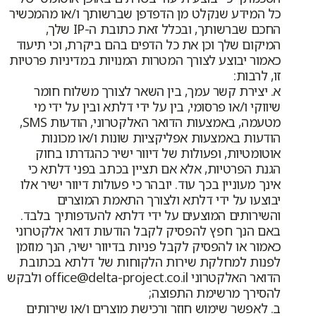
כל המידע שנקלט מן הדפדפן שברשותך ו/או מהמכשיר
החכם שברשותך, ובכלל זאת כתובת ה-IP שלך,
המיקום שלך וכן את כל הדפים בהם ביקרת, וכי תיעוד
כאמור יבוצע לצורך המטרות המנויות במדיניות פרטיות
זו, לרבות:
א. יצירת קשר עמך, בין השאר לצורך משלוח חומר
שיווקי ו/או פרסומי, בין על ידי דלתא ובין על ידי מי
מטעמה, באמצעות הדואר האלקטרוני, הודעות SMS,
הודעות באמצעות אפליקציות שונות ו/או מכונות
אוטומטיות, ופעולות של דיוור ישיר כהגדרתו בחוק
הגנת הפרטיות, אלא אם תציין בכתב בפני דלתא כי
אינך מעוניין בכך עוד. יובהר כי פעולות דיוור ישיר אלו
יבוצעו על ידי דלתא ולצורך התאמת המוצרים
והשירותים המוצעים על ידי דלתא להעדפותיך בלבד.
באם הנך חפץ להפסיק לקבל הודעות דואר אלקטרוני
כאמור או להפסיק לקבל פניות בדיוור ישיר, הנך מוזמן
לפנות למחלקת שירות הלקוחות של דלתא בכתובת
הדואר האלקטרוני office@delta-project.co.il ולבקש
להסירך מרשימת התפוצה;
ב. לאפשר שימוש חוזר ורכישת מוצרים ו/או שירותים