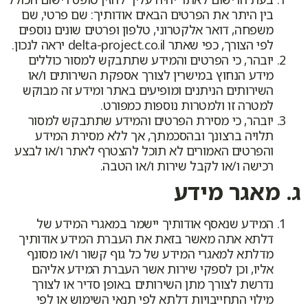
בין היתר את הפרטים הבאים אודותיך: שם פרטי, שם
משפחה, דואר אלקטרוני, טלפון ופרטים שונים נוספים
לפי הצורך, כפי שאתר delta-project.co.il יראה לנכון.
יובהר, כי הפרטים והמידע שתתבקש למסור כוללים
מידע הנחוץ במישרין לצורך אספקת השירותים ו/או
השירותים הניתנים ומופיעים באתר ומידע זה מבוקש
למטרה זו ולמטרות נוספות כמפורט.
יובהר, כי מסירת הפרטים והמידע שתתבקש למסור
תלויה ברצונך ובהסכמתך, אך ללא מסירת המידע
והפרטים האמורים לא תוכל להצטרף לאתר ו/או לבצע
רכישה ו/או לקבל שירות ו/או הטבה.
ג. מאגר מידע
המידע שנאסף אודותיך יישמר במאגרי המידע של
דלתא אתה מאשר בזאת את העברת המידע אודותיך
מדלתא למאגרי המידע של כל גוף קשור ו/או מסונף
אליו, וכן לספקי שירות אשר העברת המידע אליהם
נדרשת לצורך מתן השירותים באופן סדיר או לצורך
מילוי התחייבויות דלתא לפי תנאי השימוש או לפי