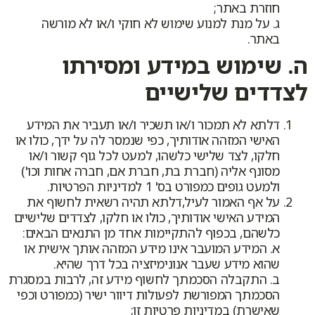
חוזרת באתר;
ג. על מנת למנוע שימוש לא חוקי ו/או לא מורשה
באתר.
ה. שימוש במידע ומסירתו
לצדדים שלישיים
דלתא לא תמכור ו/או תשכיר ו/או תעביר את המידע
האישי המזהה אודותיך, כפי שנמסר לה על ידך, כולו או
חלקו, לצד שלישי כלשהו, למעט לכל גוף קשור ו/או
מסונף אליה (חברת בת, חברת אם, חברה אחות וכו')
ולמעט גופים כמפורט בס' 1 למדיניות הפרטיות.
על אף האמור לעיל,דלתא תהיה רשאית לחשוף את
המידע האישי אודותיך, כולו או חלקו, לצדדים שלישיים
כלשהם, בכפוף להתקיימות אחד מן התנאים הבאים:
א. המידע המועבר אינו מידע המזהה אותך אישית או
שהוא מידע שעבר אנונימיזציה בכל דרך שהיא.
ב. התקבלה הסכמתך לחשוף מידע זה, לרבות במסגרת
הסכמתך המפורשת לפעולות דיוור ישיר (כמפורט וכפי
שאישרת) במדיניות פרטיות זו;