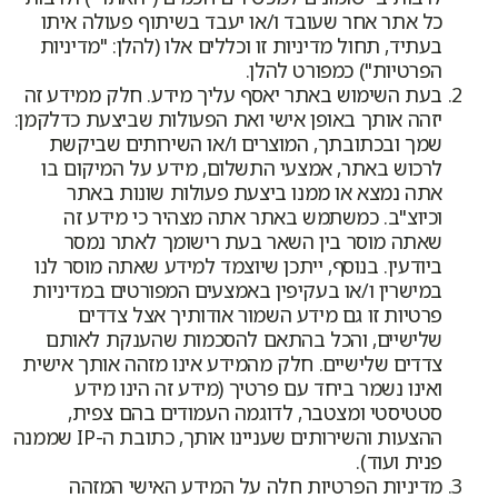
כל אתר אחר שעובד ו/או יעבד בשיתוף פעולה איתו
בעתיד, תחול מדיניות זו וכללים אלו (להלן: "מדיניות
הפרטיות") כמפורט להלן.
בעת השימוש באתר יאסף עליך מידע. חלק ממידע זה
יזהה אותך באופן אישי ואת הפעולות שביצעת כדלקמן:
שמך ובכתובתך, המוצרים ו/או השירותים שביקשת
לרכוש באתר, אמצעי התשלום, מידע על המיקום בו
אתה נמצא או ממנו ביצעת פעולות שונות באתר
וכיוצ"ב. כמשתמש באתר אתה מצהיר כי מידע זה
שאתה מוסר בין השאר בעת רישומך לאתר נמסר
ביודעין. בנוסף, ייתכן שיוצמד למידע שאתה מוסר לנו
במישרין ו/או בעקיפין באמצעים המפורטים במדיניות
פרטיות זו גם מידע השמור אודותיך אצל צדדים
שלישיים, והכל בהתאם להסכמות שהענקת לאותם
צדדים שלישיים. חלק מהמידע אינו מזהה אותך אישית
ואינו נשמר ביחד עם פרטיך (מידע זה הינו מידע
סטטיסטי ומצטבר, לדוגמה העמודים בהם צפית,
ההצעות והשירותים שעניינו אותך, כתובת ה-IP שממנה
פנית ועוד).
מדיניות הפרטיות חלה על המידע האישי המזהה