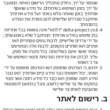
שנמסר על ידך, כחלק מתהליך הרישום האישי, המועבר
על ידך בזמן השימוש בשירותים, על מידע שנאסף
אודותיך בזמן שאתה גולש באתר ועל מידע אודותיך
שיתקבל מצדדים שלישיים להם מסרת את המידע
בהסכמתך.
delta-project.co.il "דלתא" אינה נושאת בכל אחריות
בגין שימוש במידע אודותיך המתקבל שלא באמצעותך,
על ידי צדדים שלישיים, לרבות גופים מסחריים ו/או
אתרים ו/או סוחרים מקוונים, לרבות אלה המופיעים
באתר ואשר אינם בשליטתה. בכל מקרה של ספק,
עליך לבדוק את מדיניות הפרטיות ותנאי השימוש של
צד ג' האמור.
יודגש, כי הפרטים שתספק ו/או הפרטים שיאספו על ידי
האתר, יכול ויאומתו כנגד מידע קיים אודותיך ו/או כנגד
מידע דומה שסופק ו/או כנגד כל מידע דומה אשר מצוי
בחזקתו של צד שלישי כלשהו, והכל בהתאם להסכמות
שהענקת לאותו צד שלישי.
ב. רישום לאתר
בעת הרישום לאתר יהיה עליך להזין טופס רישום הכולל